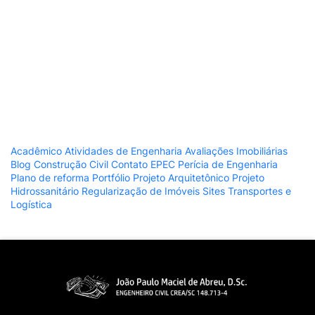
Acadêmico
Atividades de Engenharia
Avaliações Imobiliárias
Blog
Construção Civil
Contato
EPEC
Perícia de Engenharia
Plano de reforma
Portfólio
Projeto Arquitetônico
Projeto
Hidrossanitário
Regularização de Imóveis
Sites
Transportes e
Logística